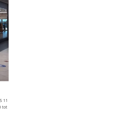
S 11
 tot