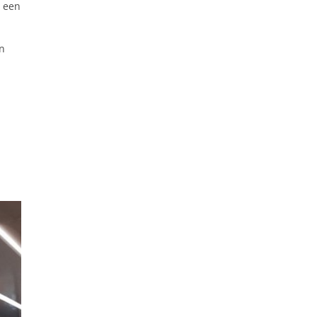
: een
in