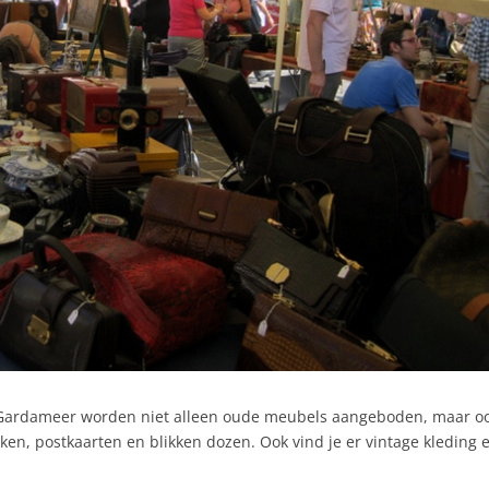
 Gardameer worden niet alleen oude meubels aangeboden, maar o
n, postkaarten en blikken dozen. Ook vind je er vintage kleding 