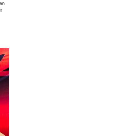
van
jn