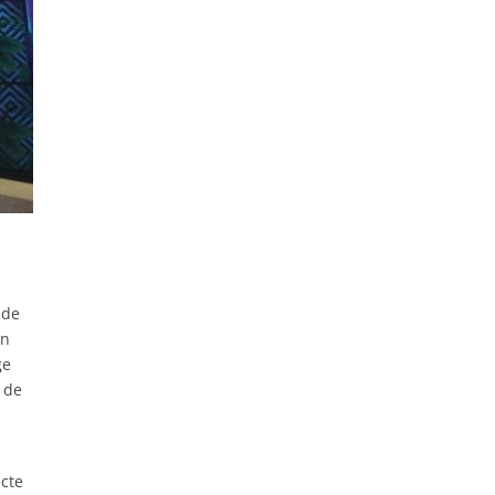
 de
en
ge
n de
cte