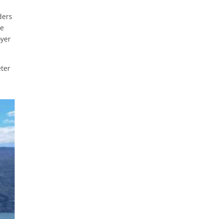
ders
je
oyer
eter