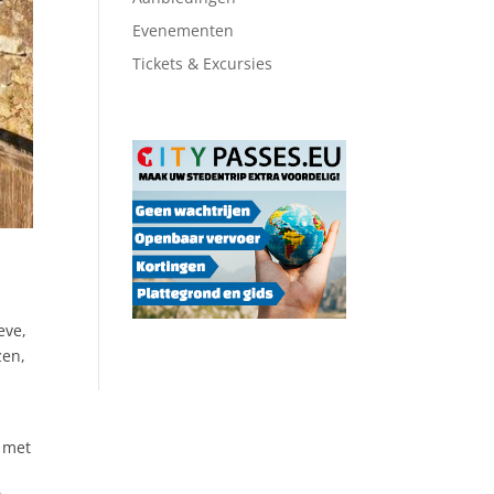
Evenementen
Tickets & Excursies
eve,
zen,
t met