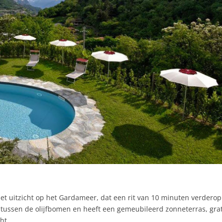
 met uitzicht op het Gardameer, dat een rit van 10 minuten verderop 
) tussen de olijfbomen en heeft een gemeubileerd zonneterras, grat
ht.