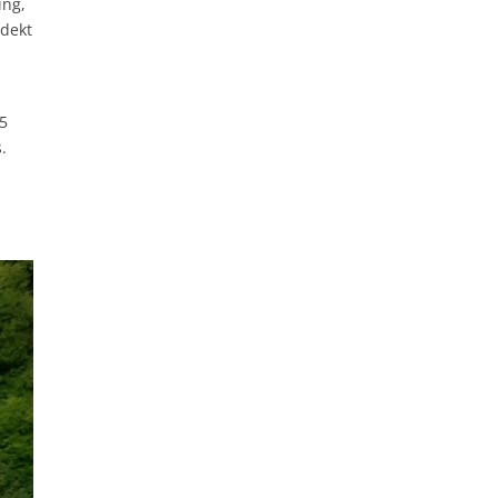
ing,
rdekt
15
.