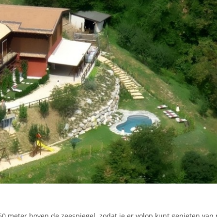
550 meter boven de zeespiegel, zodat je er volop kunt genieten van 